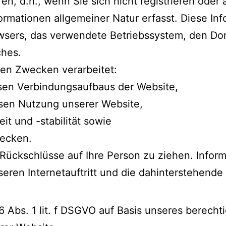
n, d.h., wenn Sie sich nicht registrieren oder
rmationen allgemeiner Natur erfasst. Diese Inf
wsers, das verwendete Betriebssystem, den Do
ches.
en Zwecken verarbeitet:
osen Verbindungsaufbaus der Website,
osen Nutzung unserer Website,
t und -stabilität sowie
wecken.
Rückschlüsse auf Ihre Person zu ziehen. Infor
seren Internetauftritt und die dahinterstehende
6 Abs. 1 lit. f DSGVO auf Basis unseres berech